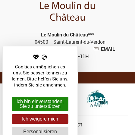
Le Moulin du Château***
04500
Saint-Laurent-du-Verdon
+33(0)492740247
EMAIL
TELEPHONE ONLY FROM 9-11H
Cookies ermöglichen es
uns, Sie besser kennen zu
lernen. Bitte helfen Sie uns,
indem Sie sie annehmen.
Ich bin einverstanden,
Sie zu unterstützen
Ich weigere mich
Personalisieren