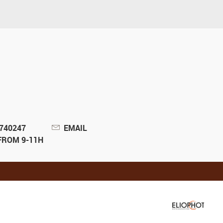
2740247
EMAIL
FROM 9-11H