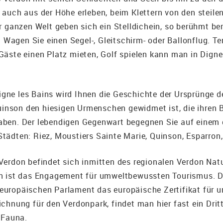
s auch aus der Höhe erleben, beim Klettern von den stei
er ganzen Welt geben sich ein Stelldichein, so berühmt be
agen Sie einen Segel-, Gleitschirm- oder Ballonflug. Ten
Gäste einen Platz mieten, Golf spielen kann man in Digne l
gne les Bains wird Ihnen die Geschichte der Ursprünge de
nson den hiesigen Urmenschen gewidmet ist, die ihren B
haben. Der lebendigen Gegenwart begegnen Sie auf einem
tädten: Riez, Moustiers Sainte Marie, Quinson, Esparron,
 Verdon befindet sich inmitten des regionalen Verdon Nat
ch ist das Engagement für umweltbewussten Tourismus. D
 europäischen Parlament das europäische Zertifikat für 
ichnung für den Verdonpark, findet man hier fast ein Drit
e Fauna.