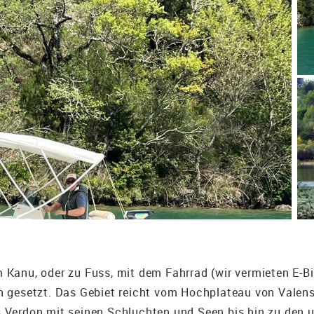
Kanu, oder zu Fuss, mit dem Fahrrad (wir vermieten E-Bik
n gesetzt. Das Gebiet reicht vom Hochplateau von Valens
 Verdon mit seinen Schluchten und Seen bis hin zu den 