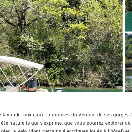
 lavande, aux eaux turquoises du Verdon, de ses gorges à
iété naturelle qui s’exprime, que vous pourrez explorer de
pied, à vélo (dont certains électriques loués à l’hôtel) 