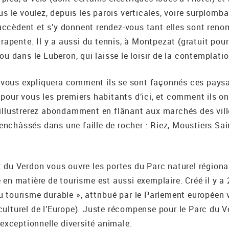
ous le voulez, depuis les parois verticales, voire surplom
ccèdent et s’y donnent rendez-vous tant elles sont renom
arapente. Il y a aussi du tennis, à Montpezat (gratuit pour 
 ou dans le Luberon, qui laisse le loisir de la contemplat
vous expliquera comment ils se sont façonnés ces paysag
 pour vous les premiers habitants d’ici, et comment ils o
 illustrerez abondamment en flânant aux marchés des ville
nchâssés dans une faille de rocher : Riez, Moustiers Sai
t du Verdon vous ouvre les portes du Parc naturel région
 en matière de tourisme est aussi exemplaire. Créé il y a 
u tourisme durable », attribué par le Parlement européen v
culturel de l’Europe). Juste récompense pour le Parc du V
e exceptionnelle diversité animale.